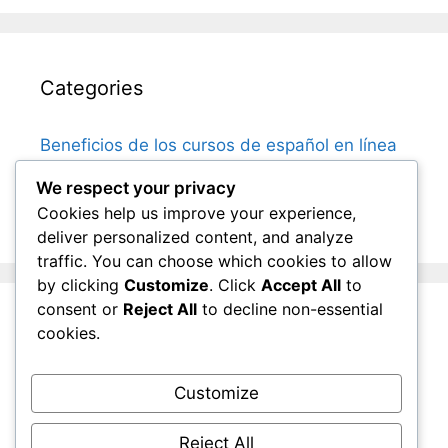
Categories
Beneficios de los cursos de español en línea
Cómo elegir el curso de español adecuado
We respect your privacy
Costos y logística de los cursos de español
Cookies help us improve your experience,
deliver personalized content, and analyze
traffic. You can choose which cookies to allow
by clicking
Customize
. Click
Accept All
to
consent or
Reject All
to decline non-essential
cookies.
Archives
Customize
December 2025
November 2025
Reject All