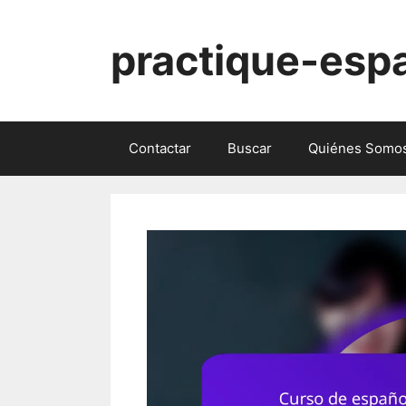
Skip
to
practique-esp
content
Contactar
Buscar
Quiénes Somo