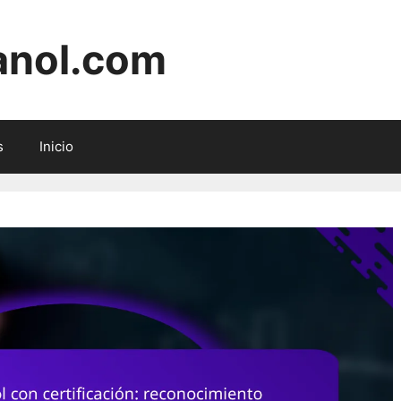
anol.com
s
Inicio