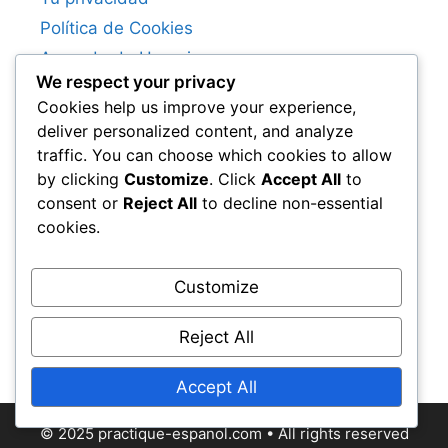
Política de Cookies
Acuerdo de Usuario
We respect your privacy
Contactar
Cookies help us improve your experience,
Quiénes Somos
deliver personalized content, and analyze
traffic. You can choose which cookies to allow
Language
by clicking
Customize
. Click
Accept All
to
consent or
Reject All
to decline non-essential
cookies.
Search
Customize
Search
Reject All
for:
Accept All
© 2025 practique-espanol.com • All rights reserved